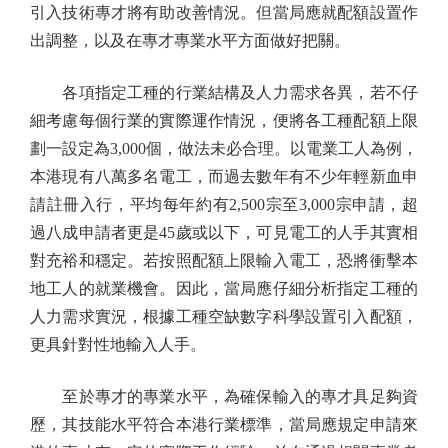
引入技術專才將有助改善情況。但當局應就配額設置作
出調整，以及在專才專業水平方面做好把關。
各項指定工種的行業結構及人力需求各異，若不仔
細考慮每個行業的實際運作情況，便將各工種配額上限
劃一設定為3,000個，做法未必合理。以電業工人為例，
本港現有八萬多名電工，而過去數年有不少年輕新血申
請註冊入行，平均每年約有2,500宗至3,000宗申請，超
過八成申請者更是45歲或以下，可見電工的人手其實相
對充裕和穩定。若按照配額上限輸入電工，恐將衝擊本
地工人的就業機會。因此，當局應仔細分析指定工種的
人力需求實況，根據工種空缺數字科學設置引入配額，
更具針對性地輸入人手。
至於專才的專業水平，為確保輸入的專才具足夠資
歷，其技能水平符合本港行業標準，當局應規定申請來