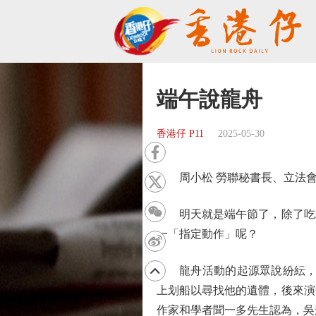
端午說龍舟
香港仔 P11
2025-05-30
周小松 勞聯秘書長、立法會
明天就是端午節了，除了吃糉
一「指定動作」呢？
龍舟活動的起源眾說紛紜，有
上划船以尋找他的遺體，後來演
作家和學者聞一多先生認為，吳