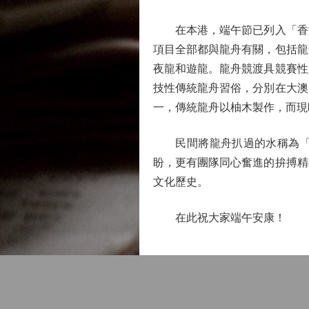
在本港，端午節已列入「香港
項目全部都與龍舟有關，包括龍
夜龍和遊龍。龍舟競渡具競賽性
技性傳統龍舟習俗，分別在大澳
一，傳統龍舟以柚木製作，而現
民間將龍舟扒過的水稱為「大
盼，更有團隊同心奮進的拚搏精
文化歷史。
在此祝大家端午安康！