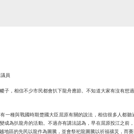
議員
子，相信不少市民都會扒下龍舟應節。不知道大家有沒有想過
一種與戰國時期楚國大臣屈原有關的說法，相信很多人都聽過
變成為扒龍舟的活動。不過亦有講法認為，早在屈原投江之前
越地區的先民以龍作為圖騰，並會祭祀龍圖騰以祈福禳災，而賽