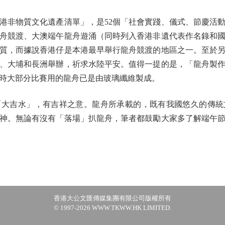
非物質文化遺產清單」，是52個「社會實踐、儀式、節慶活動
舟競渡、大澳端午龍舟遊涌（同時列入香港非遺代表作名錄和
質，而據說香港仔是本港最早舉行龍舟競渡的地區之一。至於
、大埔和長洲舉辦，祈求水陸平安。值得一提的是，「龍舟製
時大部分比賽用的龍舟已是由玻璃纖維製成。
吉水」，有吉祥之意。龍舟所承載的，既有我國悠久的傳統
神。無論有沒有「落場」扒龍舟，筆者都鼓勵大家多了解端午
香港大公文匯傳媒集團有限公司版權所有
© 1997-2026 WWW.TKWW.HK LIMITED.