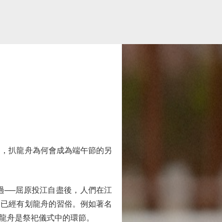
，扒龍舟為何會成為端午節的另
──屈原投江自盡後，人們在江
，已經有划龍舟的習俗。例如著名
龍舟是祭祀儀式中的環節。