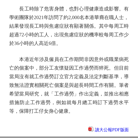
長工時除了危害身體，也對心理健康造成影響。有
學術團隊於2021年訪問了約2,000名本港華裔在職人士，
結果發現長工時與焦慮症狀有顯著關係。其中每周工時
超過72小時的工人，出現焦慮症狀的機率較每周工作少
於36小時的人高近6倍。
本港近年涉及僱員在工作期間非因意外或職業病死
亡的個案中，部分工友懷疑因工作過勞而猝死。但目前
當局沒有就工作過勞訂立官方定義及法定判斷基準，導
致無法證實相關死亡個案是與超長時間工作有關。筆者
希望當局研究，就「工作過勞」作出定義，並推出相應
措施防止工作過勞，例如就每月總工時訂下過勞水平
等，保障打工仔女身心健康。
讀大公報PDF版面