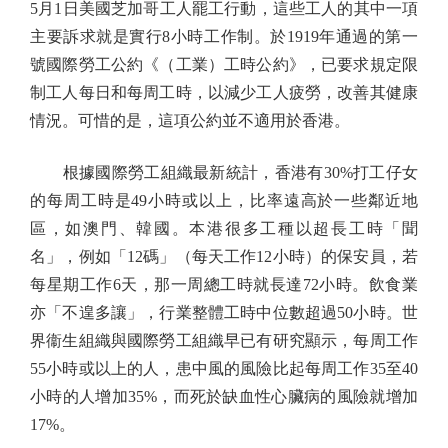
5月1日美國芝加哥工人罷工行動，這些工人的其中一項
主要訴求就是實行8小時工作制。於1919年通過的第一
號國際勞工公約《（工業）工時公約》，已要求規定限
制工人每日和每周工時，以減少工人疲勞，改善其健康
情況。可惜的是，這項公約並不適用於香港。
根據國際勞工組織最新統計，香港有30%打工仔女
的每周工時是49小時或以上，比率遠高於一些鄰近地
區，如澳門、韓國。本港很多工種以超長工時「聞
名」，例如「12碼」（每天工作12小時）的保安員，若
每星期工作6天，那一周總工時就長達72小時。飲食業
亦「不遑多讓」，行業整體工時中位數超過50小時。世
界衞生組織與國際勞工組織早已有研究顯示，每周工作
55小時或以上的人，患中風的風險比起每周工作35至40
小時的人增加35%，而死於缺血性心臟病的風險就增加
17%。