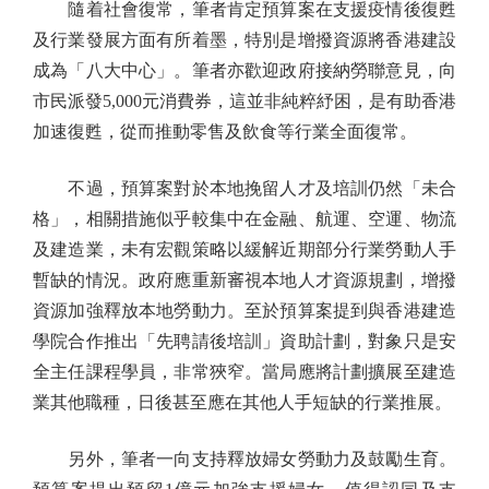
隨着社會復常，筆者肯定預算案在支援疫情後復甦
及行業發展方面有所着墨，特別是增撥資源將香港建設
成為「八大中心」。筆者亦歡迎政府接納勞聯意見，向
市民派發5,000元消費券，這並非純粹紓困，是有助香港
加速復甦，從而推動零售及飲食等行業全面復常。
不過，預算案對於本地挽留人才及培訓仍然「未合
格」，相關措施似乎較集中在金融、航運、空運、物流
及建造業，未有宏觀策略以緩解近期部分行業勞動人手
暫缺的情況。政府應重新審視本地人才資源規劃，增撥
資源加強釋放本地勞動力。至於預算案提到與香港建造
學院合作推出「先聘請後培訓」資助計劃，對象只是安
全主任課程學員，非常狹窄。當局應將計劃擴展至建造
業其他職種，日後甚至應在其他人手短缺的行業推展。
另外，筆者一向支持釋放婦女勞動力及鼓勵生育。