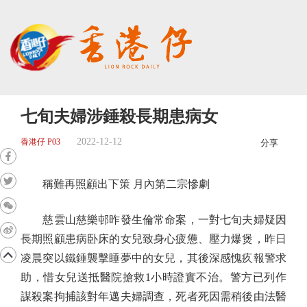
七旬夫婦涉錘殺長期患病女
2022-12-12
香港仔 P03
分享
稱難再照顧出下策 月內第二宗慘劇
慈雲山慈樂邨昨發生倫常命案，一對七旬夫婦疑因
長期照顧患病卧床的女兒致身心疲憊、壓力爆煲，昨日
凌晨突以鐵錘襲擊睡夢中的女兒，其後深感愧疚報警求
助，惜女兒送抵醫院搶救1小時證實不治。警方已列作
謀殺案拘捕該對年邁夫婦調查，死者死因需稍後由法醫