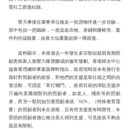
需社工跟進紀錄。
警方事後在肇事單位檢走一批證物作進一步化驗，
當中包括一把鐵錘，一批染血衣物、床鋪和膠椅等。案
件列作謀殺案，由黃大仙重案組第一隊跟進。
資料顯示，本港過去一年發生多宗類似疑因長期照
顧患病家人致壓力爆煲釀成的倫常慘劇。香港婦女中心
協會署理總幹事葉藹樺昨指出，政府現時並未有推行全
面針對照顧者的政策，對他們的支援是靠社福之間的自
發活動，可謂是「單打獨鬥」。政府目前的津貼支援亦
只偏向某幾個類別的照顧者，如老人、殘疾等的照顧
者，而另一類別如兒童照顧者或「SEN」（特殊教育需
要）的照顧者則未合資格，且有些支援更有時限性，令
受助的照顧者擔心無法長久得到支援，可見政策不夠全
面及有限制。