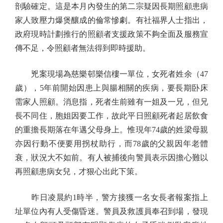
剖驗確定。這是本月內發生的第二宗疑因長期照顧患病
家人致壓力爆煲釀成的倫常慘劇。有社福界人士指出，
政府現時計劃推行的照顧者支援政策不夠全面及服務宣
傳不足，令照顧者無法得到即時援助。
兇案現場為慈樂邨樂信樓一單位，女死者姓余（47
歲），5年前開始因患上與腸相關的疾病，要長期卧床
需家人照顧。消息指，死者生前雖有一姐及一兄，但兄
長不同住，胞姐因要工作，故此平日照顧死者起居飲食
的重擔長期落在年邁父母身上。惟現年74歲的姓梁母親
亦因行動不便要用拐杖助行，而78歲的父親因年老體
衰，狀況大不如前。有人被捕後向警員表示因擔心難以
再照顧患病女兒，才狠心出此下策。
昨日凌晨約1時半，警方接獲一名女長者報案指上
址單位內有人受傷昏迷。警員及救護員奉召到場，發現