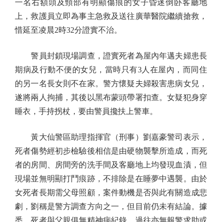
一名右額頭及頸部有明顯傷痕的女子昏迷倒卧客廳地
上，救護員立即為事主急救及送往廣華醫院繼續搶救，
惜延至凌晨2時32分證實不治。
警員封鎖現場調查，證實死者為屋內年邁夫婦患長
期病及行動不便的女兒，當時只有3人在屋內，而同住
的另一名長女則不在家。警方懷疑夫婦殺害患病女兒，
遂將兩人拘捕，其後以黑布蒙頭帶署扣查。女疑犯身穿
睡衣，手持拐杖，要由警員攙扶上警車。
黃大仙警區助理指揮官（刑事）劉嘉豪警司表示，
死者傷勢經初步檢驗後相信是由硬物襲擊所造成，而死
者的房間、房間旁的洗手間及客廳地上均發現血漬，但
現場並無明顯打鬥痕跡，不排除是在睡夢中遇襲。由於
女死者長期需父母照顧，案件動機是否與此有關造成悲
劇，劉稱是警方調查方向之一，但目前仍未有結論。據
悉，死者與父親俱無精神病紀錄，過往亦無報警求助或