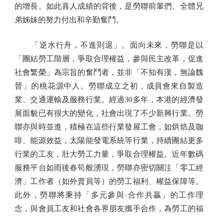
的增長。如此喜人成績的背後，是勞聯前輩們、全體兄
弟姊妹的努力付出和辛勤奮鬥。
「逆水行舟，不進則退」。面向未來，勞聯是以
「團結勞工階層，爭取合理權益，參與民主改革，促進
社會繁榮」為宗旨的奮鬥者，並非「不知有漢，無論魏
晉」的桃花源中人。勞聯成立之初，成員會來自製造
業、交通運輸及服務行業。經過30多年，本港的經濟發
展面貌已有很大的變化，社會出現了不少新興行業。勞
聯亦與時並進，積極在這些行業發展工會，如烘焙及咖
啡、能源效益，太陽能發電系統等行業，持續團結更多
行業的工友，壯大勞工力量，爭取合理權益。近年數碼
服務平台如雨後春筍般湧現，勞聯亦密切關注「零工經
濟」工作者（如外賣員等）的勞工福利、權益保障等。
此外，勞聯將秉持「多元參與·合作共贏」的工作理
念，與會員工友和社會各界朋友攜手合作，為勞工的福