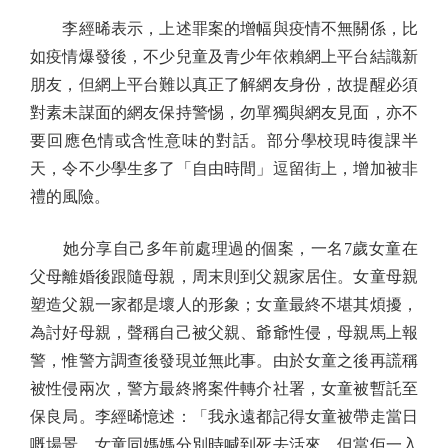
李經晞表示，上述罪案的增幅與疫情不無關係，比
如疫情爆發後，不少兒童及青少年依賴網上平台結識新
朋友，但網上平台難以真正了解網友身份，故提醒必須
對素未謀面的網友保持警惕，勿單獨與網友見面，亦不
要回應色情或含性意味的對話。部分學校現時復課半
天，令不少學生多了「自由時間」逗留街上，增加被非
禮的風險。
她分享自己多年前處理過的個案，一名7歲女童在
父母離婚後跟隨母親，周末則到父親家居住。女童母親
塑造父親一家都是壞人的形象；女童最終不堪其煩擾，
為討好母親，聲稱自己被父親、爺爺性侵，母親馬上報
警，惟警方調查後發現並無此事。由於女童之後再謊稱
被性侵兩次，警方最終將案件轉介社署，女童被暫託至
保良局。李經晞憶述：「我永遠都記得女童被帶走當日
嘅場景，女童同媽媽分別時喊到死去活來，但當佢一入