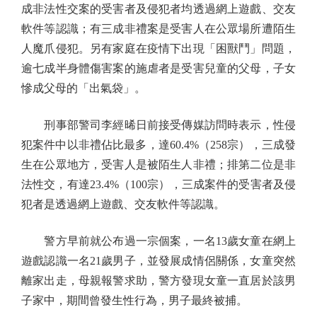
成非法性交案的受害者及侵犯者均透過網上遊戲、交友
軟件等認識；有三成非禮案是受害人在公眾場所遭陌生
人魔爪侵犯。另有家庭在疫情下出現「困獸鬥」問題，
逾七成半身體傷害案的施虐者是受害兒童的父母，子女
慘成父母的「出氣袋」。
刑事部警司李經晞日前接受傳媒訪問時表示，性侵
犯案件中以非禮佔比最多，達60.4%（258宗），三成發
生在公眾地方，受害人是被陌生人非禮；排第二位是非
法性交，有達23.4%（100宗），三成案件的受害者及侵
犯者是透過網上遊戲、交友軟件等認識。
警方早前就公布過一宗個案，一名13歲女童在網上
遊戲認識一名21歲男子，並發展成情侶關係，女童突然
離家出走，母親報警求助，警方發現女童一直居於該男
子家中，期間曾發生性行為，男子最終被捕。