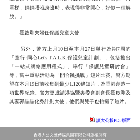
電梯，媽媽唔喺身邊時，表現得非常開心，好似一種解
脫。」
霍啟剛夫婦任保護兒童大使
另外，警方上月10日至本月27日舉行為期7周的
「童行·同心Let's T.A.L.K.保護兒童計劃」，包括推出
「一站式網絡應用程式」、舉行「保護兒童研討會」
等，當中重點活動為「開合跳挑戰」短片比賽。警方期
望在本月19日前收集到最少1,120條短片，為香港創造一
項世界紀錄。警方更邀請港協暨奧委會副會長霍啟剛及
其妻郭晶晶化身計劃大使，他們與兒子也拍攝了短片。
讀大公報PDF版面
香港大公文匯傳媒集團有限公司版權所有