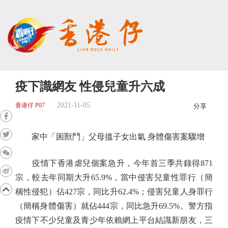
疫下識網友 性侵兒童升六成
2021-11-05
香港仔 P07
分享
家中「困獸鬥」父母搵子女出氣 身體傷害案驟增
疫情下香港虐兒個案急升，今年首三季共錄得871
宗，較去年同期大升65.9%，當中侵害兒童性罪行（簡
稱性侵犯）佔427宗，同比升62.4%；侵害兒童人身罪行
（簡稱身體傷害）就佔444宗，同比急升69.5%。警方指
疫情下不少兒童及青少年依賴網上平台結識新朋友，三