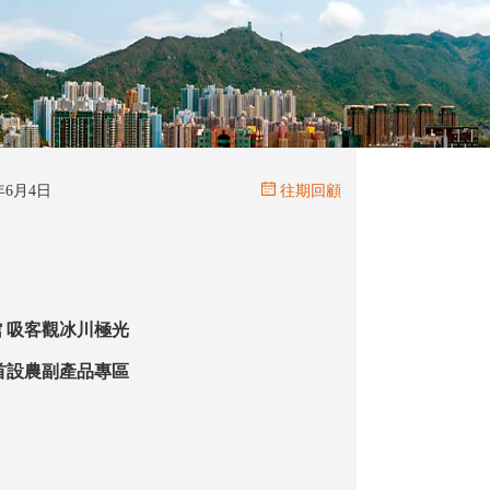
6年6月4日
往期回顧
旅遊展添冰雪館 吸客觀冰川極光
鄉市集開鑼 首設農副產品專區