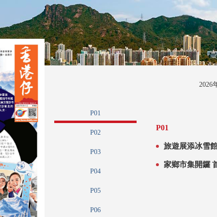
202
P01
P01
P02
P03
家
P04
P05
P06